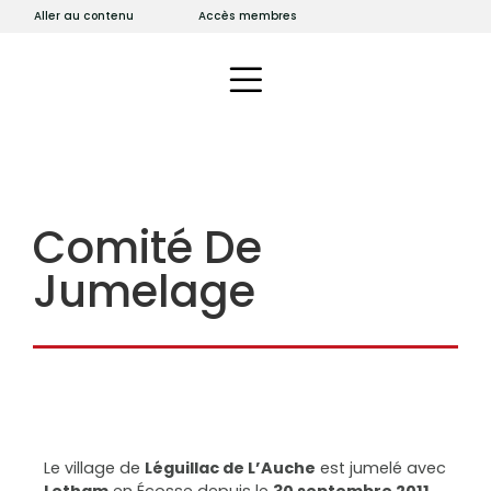
Aller au contenu
Accès membres
Comité De
Jumelage
Le village de
Léguillac de L’Auche
est jumelé avec
Letham
en Écosse depuis le
30 septembre 2011
.