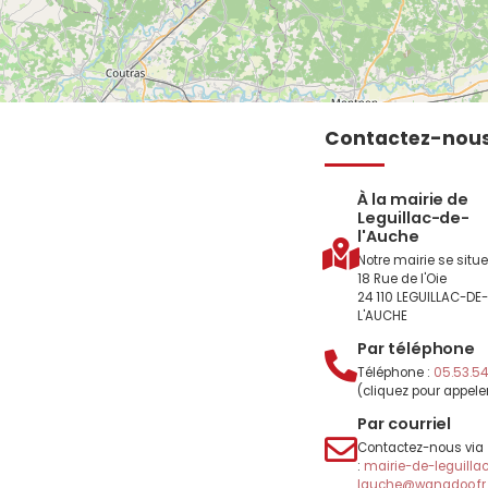
Contactez-nou
À la mairie de
Leguillac-de-
l'Auche
Notre mairie se situe
18 Rue de l'Oie
24 110 LEGUILLAC-DE
L'AUCHE
Par téléphone
Téléphone :
05.53.54.
(cliquez pour appele
Par courriel
Contactez-nous via
:
mairie-de-leguilla
lauche@wanadoo.fr