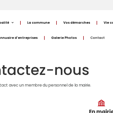
palité
La commune
Vos démarches
Vie 
nnuaire d’entreprises
Galerie Photos
Contact
tactez-nous
tact avec un membre du personnel de la mairie.
En mairi