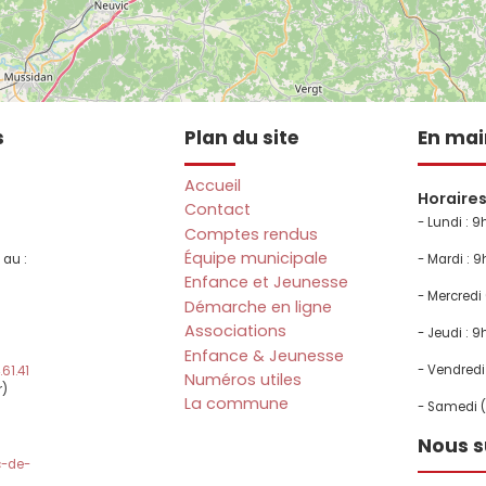
s
Plan du site
En mai
Accueil
Horaire
Contact
- Lundi :
9h
Comptes rendus
Équipe municipale
 au :
- Mardi : 9
Enfance et Jeunesse
-
- Mercredi
Démarche en ligne
Associations
- Jeudi : 9
Enfance & Jeunesse
- Vendredi 
61.41
Numéros utiles
r)
La commune
- Samedi (
Nous s
c-de-