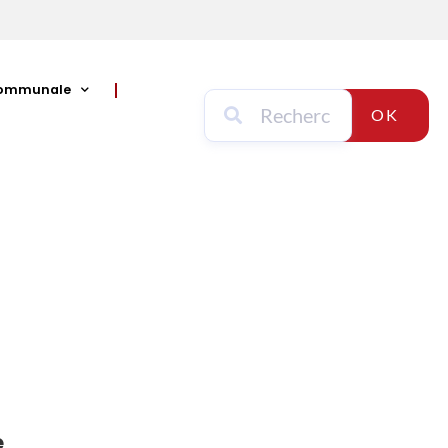
communale
OK
e