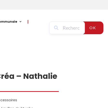
communale
OK
Créa – Nathalie
ccessoires