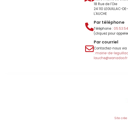
18 Rue de l'Oie
24 110 LEGUILLAC-DE
L'AUCHE
Par téléphone
Téléphone :
05.53.54.
(cliquez pour appele
Par courriel
Contactez-nous via
:
mairie-de-leguilla
lauche@wanadoo.fr
Site crée