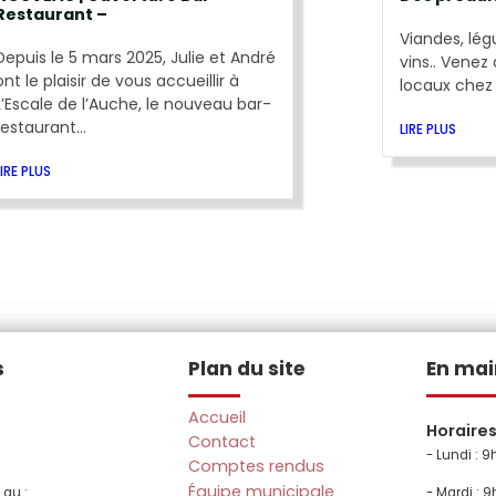
Restaurant –
Viandes, lég
Depuis le 5 mars 2025, Julie et André
vins.. Venez
ont le plaisir de vous accueillir à
locaux chez
L’Escale de l’Auche, le nouveau bar-
restaurant...
LIRE PLUS
LIRE PLUS
s
Plan du site
En mai
Accueil
Horaire
Contact
- Lundi :
9h
Comptes rendus
Équipe municipale
 au :
- Mardi : 9