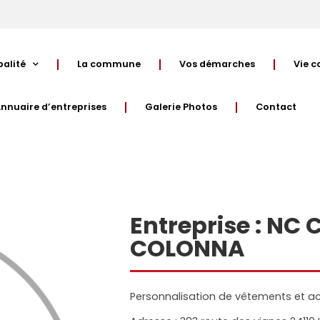
palité
La commune
Vos démarches
Vie 
nnuaire d’entreprises
Galerie Photos
Contact
Entreprise : NC 
COLONNA
Personnalisation de vêtements et a