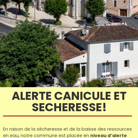
ALERTE CANICULE ET
Bienvenue à
Bienvenue à
Bienvenue à
Bienvenue à
Bienvenue à
Bienvenue à
Bienvenue
Bienvenue
Bienvenue
Bienvenue
Bienvenue
Bienvenue
SECHERESSE!
Léguillac-
Léguillac-
Léguillac-
Léguillac-
Léguillac-
Léguillac-
En raison de la sécheresse et de la baisse des ressources
en eau, notre commune est placée en
niveau d’alerte