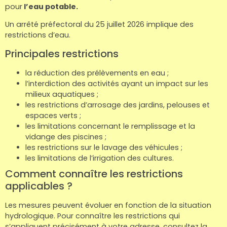
à
à
à
à
à
à
de-l'Auche
de-l'Auche
de-l'Auche
de-l'Auche
de-l'Auche
de-l'Auche
pour
l’eau potable.
Un arrêté préfectoral du 25 juillet 2026 implique des
restrictions d’eau.
Léguillac-
Léguillac-
Léguillac-
Léguillac-
Léguillac-
Léguillac-
Principales restrictions
la réduction des prélèvements en eau ;
l’interdiction des activités ayant un impact sur les
de-l'Auche
de-l'Auche
de-l'Auche
de-l'Auche
de-l'Auche
de-l'Auche
milieux aquatiques ;
les restrictions d’arrosage des jardins, pelouses et
espaces verts ;
les limitations concernant le remplissage et la
vidange des piscines ;
les restrictions sur le lavage des véhicules ;
les limitations de l’irrigation des cultures.
Comment connaître les restrictions
applicables ?
Les mesures peuvent évoluer en fonction de la situation
hydrologique. Pour connaître les restrictions qui
s’appliquent précisément à votre adresse, consultez la